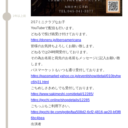
2年以上前
2/17ミニクラブなお子
YouTubeで配信も行います。
どねるで投げ銭受け付けております。
https://doneru.jp/iberoamericana
皆様のお気持ちよろしくお願い致します。
どねるでは24時間受付しております。
その為お名前と宛先のお名前もメッセージに記入お願い致
します。
パスマーケットもいつも通り受付しております。
https://passmarket.yahoo.co.jp/event/show/detail/010bvhw
c6hj31.html
ごちめしさきめしでも受付しております。
https://www.sakimeshi.com/detail/12285/
https://gochi.online/shopdetails/12285
ごちっぷもご利用下さい。
https://gochi-tip.com/gotip/faa508d2-6cf2-4816-ae20-bf3f8
6bc4bea
出演者