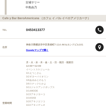
古城サリー
中島由乃
Cafe y Bar IberoAmericana （カフェ イ バル イベロアメリカーナ）
0453413377
TEL
神奈川県横浜市中区長者町7-114 AKセカンドビル101
住所
Googleマップで開く
月・火・水・木・金・土・日・祝日・祝前日
12:00〜12:00
イベントスケジュール
3/1えつこさん
3/2ギターバイオリン
3/8あゆみとのもう
3/9スナックたかよ
3/11ジャスアンドポップス
3/14MODE
3/15アキジヨーコ
3/16SKB
3/20アキジエツコ
営業時間
3/22アキジデュオ