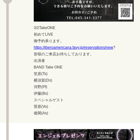
3/2TakeONE
初めてLIVE
御予約承ります。
https://iberoamericana.favy.jp/reservations/new
?
皆様のご来店お待ちしております。
出演者
BAND Take ONE
笠原(Ts)
横須賀(Ds)
河野(Pf)
伊藤(Bs)
スペシャルゲスト
菅原(Vo)
後閑(As)