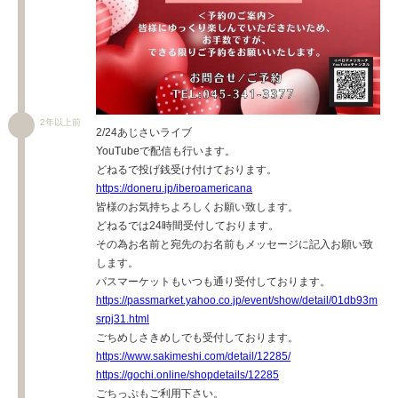
2年以上前
2/24あじさいライブ
YouTubeで配信も行います。
どねるで投げ銭受け付けております。
https://doneru.jp/iberoamericana
皆様のお気持ちよろしくお願い致します。
どねるでは24時間受付しております。
その為お名前と宛先のお名前もメッセージに記入お願い致
します。
パスマーケットもいつも通り受付しております。
https://passmarket.yahoo.co.jp/event/show/detail/01db93m
srpj31.html
ごちめしさきめしでも受付しております。
https://www.sakimeshi.com/detail/12285/
https://gochi.online/shopdetails/12285
ごちっぷもご利用下さい。