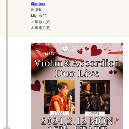
6bc4bea
出演者
Miyuki(Pf)
加藤 敦史(G)
衣川 泰司(B)