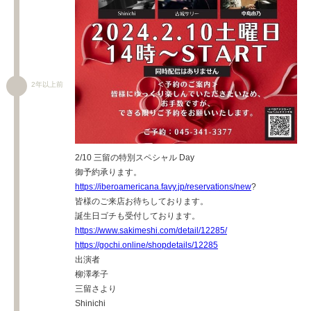
2年以上前
2/10 三留の特別スペシャル Day
御予約承ります。
https://iberoamericana.favy.jp/reservations/new
?
皆様のご来店お待ちしております。
誕生日ゴチも受付しております。
https://www.sakimeshi.com/detail/12285/
https://gochi.online/shopdetails/12285
出演者
柳澤孝子
三留さより
Shinichi