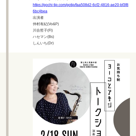
https://gochi-tip.com/gotip/faa508d2-6cf2-4816-ae20-bf3f8
6bc4bea
出演者
仲村有紀(Vo&P)
川合哲子(Fl)
ハセマン(Bs)
しんいち(Dr)