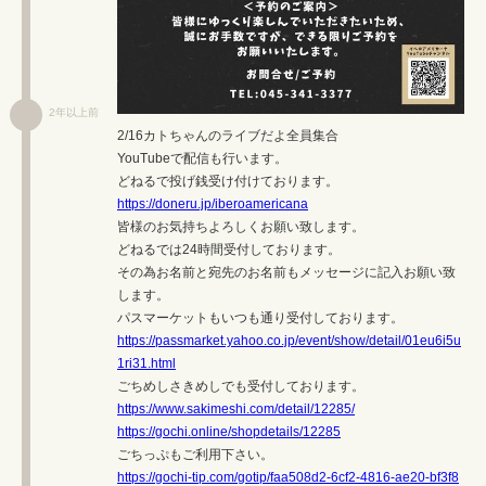
2年以上前
2/16カトちゃんのライブだよ全員集合
YouTubeで配信も行います。
どねるで投げ銭受け付けております。
https://doneru.jp/iberoamericana
皆様のお気持ちよろしくお願い致します。
どねるでは24時間受付しております。
その為お名前と宛先のお名前もメッセージに記入お願い致
します。
パスマーケットもいつも通り受付しております。
https://passmarket.yahoo.co.jp/event/show/detail/01eu6i5u
1ri31.html
ごちめしさきめしでも受付しております。
https://www.sakimeshi.com/detail/12285/
https://gochi.online/shopdetails/12285
ごちっぷもご利用下さい。
https://gochi-tip.com/gotip/faa508d2-6cf2-4816-ae20-bf3f8