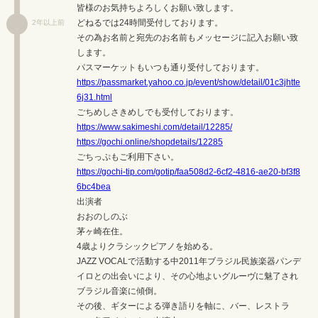
皆様のお気持ちよろしくお願い致します。
どねるでは24時間受付しております。
2年以上前
その為お名前と宛先のお名前もメッセージに記入お願い致
します。
パスマーケットもいつも通り受付しております。
https://passmarket.yahoo.co.jp/event/show/detail/01c3jhtte
6j31.html
ごちめしさきめしでも受付しております。
https://www.sakimeshi.com/detail/12285/
https://gochi.online/shopdetails/12285
ごちっぷもご利用下さい。
https://gochi-tip.com/gotip/faa508d2-6cf2-4816-ae20-bf3f8
6bc4bea
出演者
おおのしのぶ
茅ヶ崎在住。
4歳よりクラシックピアノを始める。
JAZZ VOCALで活動する中2011年ブラジル民族楽器パンデ
イロとの出会いにより、その心地よいグルーヴに魅了され
ブラジル音楽に傾倒。
その後、ギターによる弾き語りを軸に、バー、レストラ