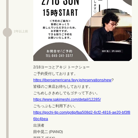
2年以上前
2/18ヨーコとアキジ トークショー
ご予約受付しております。
https://iberoamericana.favy.jp/reservations/new
?
皆様のご来店お待ちしております。
ごちめしさきめしでもゴチって下さい。
https://www.sakimeshi.com/detail/12285/
ごちっぷもご利用下さい。
https://gochi-tip.com/gotip/faa508d2-6cf2-4816-ae20-bf3f8
6bc4bea
出演者
田中晃二 (PIANO)