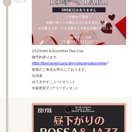
2年以上前
2/12Violin & Accordion Duo Live
御予約承ります。
https://iberoamericana.favy.jp/reservations/new
?
皆様のご来店お待ちしております。
出演者
ゆうきやすこ (バイオリン)
水留恵実子 (アコーディオン)