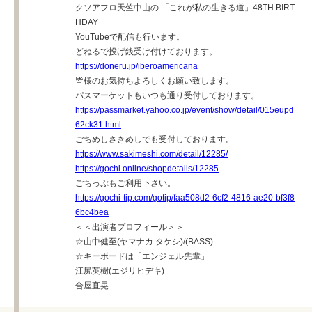
クソアフロ天竺中山の 「これが私の生きる道」48TH BIRT
HDAY
YouTubeで配信も行います。
どねるで投げ銭受け付けております。
https://doneru.jp/iberoamericana
皆様のお気持ちよろしくお願い致します。
パスマーケットもいつも通り受付しております。
https://passmarket.yahoo.co.jp/event/show/detail/015eupd
62ck31.html
ごちめしさきめしでも受付しております。
https://www.sakimeshi.com/detail/12285/
https://gochi.online/shopdetails/12285
ごちっぷもご利用下さい。
https://gochi-tip.com/gotip/faa508d2-6cf2-4816-ae20-bf3f8
6bc4bea
＜＜出演者プロフィール＞＞
☆山中健至(ヤマナカ タケシ)/(BASS)
☆キーボードは「エンジェル先輩」
江尻英樹(エジリヒデキ)
合屋直晃