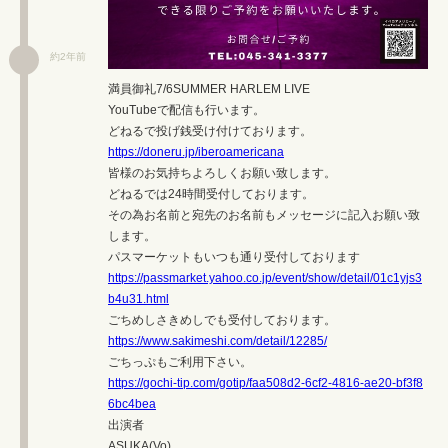
約2年前
満員御礼7/6SUMMER HARLEM LIVE
YouTubeで配信も行います。
どねるで投げ銭受け付けております。
https://doneru.jp/iberoamericana
皆様のお気持ちよろしくお願い致します。
どねるでは24時間受付しております。
その為お名前と宛先のお名前もメッセージに記入お願い致
します。
パスマーケットもいつも通り受付しております
https://passmarket.yahoo.co.jp/event/show/detail/01c1yjs3
b4u31.html
ごちめしさきめしでも受付しております。
https://www.sakimeshi.com/detail/12285/
ごちっぷもご利用下さい。
https://gochi-tip.com/gotip/faa508d2-6cf2-4816-ae20-bf3f8
6bc4bea
出演者
ASUKA(Vo)