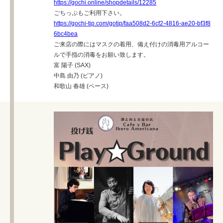
https://gochi.online/shopdetails/12285
ごちっぷもご利用下さい。
https://gochi-tip.com/gotip/faa508d2-6cf2-4816-ae20-bf3f8
6bc4bea
ご来店の際にはマスクの着用、備え付けの消毒用アルコー
ルで手指の消毒をお願い致します。
富 陽子 (SAX)
中島 由乃 (ピアノ)
和歌山 春雄 (ベース)