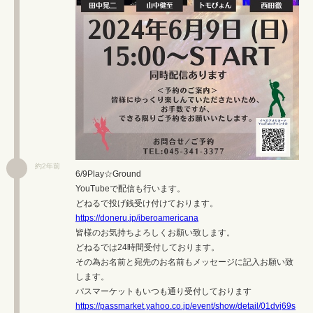
約2年前
6/9Play☆Ground
YouTubeで配信も行います。
どねるで投げ銭受け付けております。
https://doneru.jp/iberoamericana
皆様のお気持ちよろしくお願い致します。
どねるでは24時間受付しております。
その為お名前と宛先のお名前もメッセージに記入お願い致
します。
パスマーケットもいつも通り受付しております
https://passmarket.yahoo.co.jp/event/show/detail/01dvj69s