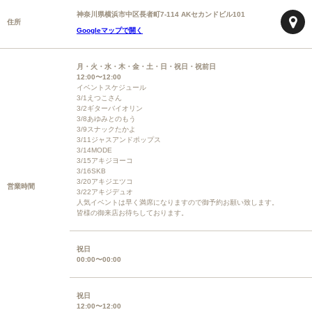
神奈川県横浜市中区長者町7-114 AKセカンドビル101
住所
Googleマップで開く
月・火・水・木・金・土・日・祝日・祝前日
12:00〜12:00
イベントスケジュール
3/1えつこさん
3/2ギターバイオリン
3/8あゆみとのもう
3/9スナックたかよ
3/11ジャスアンドポップス
3/14MODE
3/15アキジヨーコ
3/16SKB
3/20アキジエツコ
営業時間
3/22アキジデュオ
人気イベントは早く満席になりますので御予約お願い致します。
皆様の御来店お待ちしております。
祝日
00:00〜00:00
祝日
12:00〜12:00