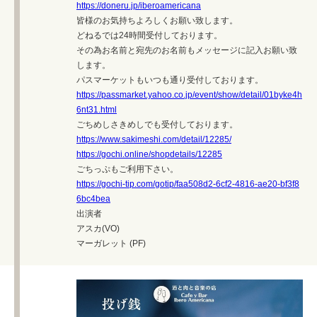
https://doneru.jp/iberoamericana
皆様のお気持ちよろしくお願い致します。
どねるでは24時間受付しております。
その為お名前と宛先のお名前もメッセージに記入お願い致
します。
パスマーケットもいつも通り受付しております。
https://passmarket.yahoo.co.jp/event/show/detail/01byke4h
6nt31.html
ごちめしさきめしでも受付しております。
https://www.sakimeshi.com/detail/12285/
https://gochi.online/shopdetails/12285
ごちっぷもご利用下さい。
https://gochi-tip.com/gotip/faa508d2-6cf2-4816-ae20-bf3f8
6bc4bea
出演者
アスカ(VO)
マーガレット (PF)