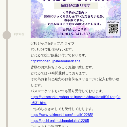
約2年前
6/18ジャズ&ポップス ライブ
YouTubeで配信も行います。
どねるで投げ銭受け付けております。
https://doneru.jp/iberoamericana
皆様のお気持ちよろしくお願い致します。
どねるでは24時間受付しております。
その為お名前と宛先のお名前もメッセージに記入お願い致
します。
パスマーケットもいつも通り受付しております。
https://passmarket.yahoo.co.jp/event/show/detail/014hgj9a
s6t31.html
ごちめしさきめしでも受付しております。
https://www.sakimeshi.com/detail/12285/
https://gochi.online/shopdetails/12285
ごちっぷもご利用下さい。