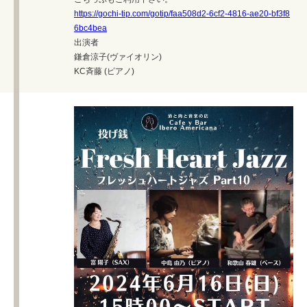
https://gochi-tip.com/gotip/faa508d2-6cf2-4816-ae20-bf3f8
6bc4bea
出演者
鎌倉涼子(ヴァイオリン)
KC斉藤 (ピアノ)