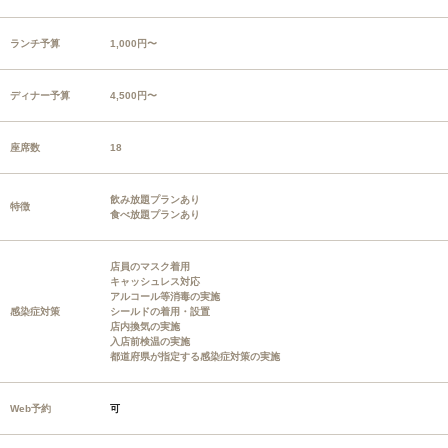
ランチ予算
1,000円〜
ディナー予算
4,500円〜
座席数
18
飲み放題プランあり
特徴
食べ放題プランあり
店員のマスク着用
キャッシュレス対応
アルコール等消毒の実施
感染症対策
シールドの着用・設置
店内換気の実施
入店前検温の実施
都道府県が指定する感染症対策の実施
Web予約
可