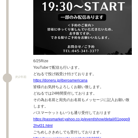
6/25Rize
YouTubeで配信も行います。
どねるで投げ銭受け付けております。
約2年前
https://doneru.jp/iberoamericana
皆様のお気持ちよろしくお願い致します。
どねるでは24時間受付しております。
その為お名前と宛先のお名前もメッセージに記入お願い致
します。
パスマーケットもいつも通り受付しております
https://passmarket.yahoo.co.jp/event/show/detail/01pgqp9
2hvt31.html
ごちめしさきめしでも受付しております。