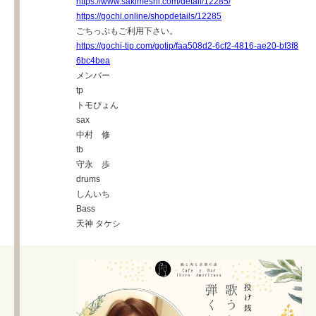
https://www.sakimeshi.com/detail/12285/
https://gochi.online/shopdetails/12285
ごちっぷもご利用下さい。
https://gochi-tip.com/gotip/faa508d2-6cf2-4816-ae20-bf3f8
6bc4bea
メンバー
tp
トモぴょん
sax
中村 修
tb
守永 歩
drums
しんいち
Bass
天神 タケシ