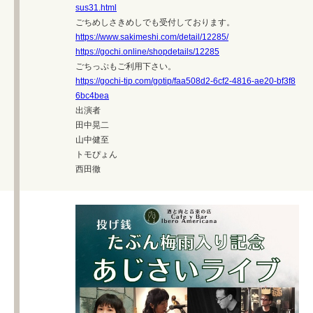
sus31.html
ごちめしさきめしでも受付しております。
https://www.sakimeshi.com/detail/12285/
https://gochi.online/shopdetails/12285
ごちっぷもご利用下さい。
https://gochi-tip.com/gotip/faa508d2-6cf2-4816-ae20-bf3f8
6bc4bea
出演者
田中晃二
山中健至
トモぴょん
西田徹