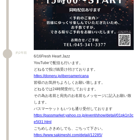
約2年前
6/16Fresh Heart Jazz
YouTubeで配信も行います。
どねるで投げ銭受け付けております。
https://doneru.jp/iberoamericana
皆様のお気持ちよろしくお願い致します。
どねるでは24時間受付しております。
その為お名前と宛先のお名前もメッセージに記入お願い致
します。
パスマーケットもいつも通り受付しております
https://passmarket.yahoo.co.jp/event/show/detail/01pk1n3c
e5t31.html
ごちめしさきめしでも、ごちって下さい。
https://www.sakimeshi.com/detail/12285/