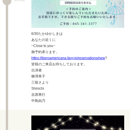
6/30たかゆかしきは
あなたの近くに
~Close to you~
御予約承ります。
https://iberoamericana.favy.jp/reservations/new
?
皆様のご来店お待ちしております。
出演者
柳澤孝子
三留さより
Shinichi
吉原将行
中島由乃