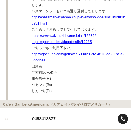
します。
パスマーケットもいつも通り受付しております。
https://passmarket.yahoo.co.jp/event/show/detail/01n8ff82b
us31.html
ごちめしさきめしでも受付しております。
https://www.sakimeshi.com/detail/12285/
https://gochi.online/shopdetails/12285
ごちっぷもご利用下さい。
https://gochi-tip.com/gotip/faa508d2-6cf2-4816-ae20-bf3f8
6bc4bea
出演者
仲村有紀(Vo&P)
川合哲子(Fl)
ハセマン(Bs)
しんいち(Dr)
Cafe y Bar IberoAmericana （カフェ イ バル イベロアメリカーナ）
0453413377
TEL