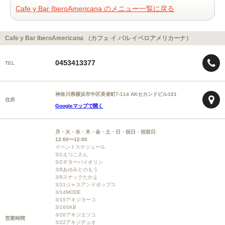
Cafe y Bar IberoAmericana のメニュー一覧に戻る
Cafe y Bar IberoAmericana （カフェ イ バル イベロアメリカーナ）
0453413377
TEL
神奈川県横浜市中区長者町7-114 AKセカンドビル101
住所
Googleマップで開く
月・火・水・木・金・土・日・祝日・祝前日
12:00〜12:00
イベントスケジュール
3/1えつこさん
3/2ギターバイオリン
3/8あゆみとのもう
3/9スナックたかよ
3/11ジャスアンドポップス
3/14MODE
3/15アキジヨーコ
3/16SKB
3/20アキジエツコ
営業時間
3/22アキジデュオ