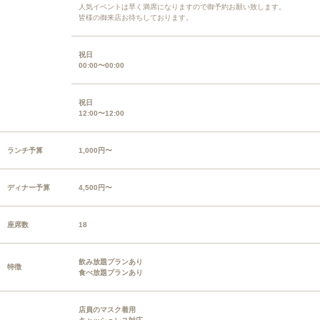
人気イベントは早く満席になりますので御予約お願い致します。
皆様の御来店お待ちしております。
祝日
00:00〜00:00
祝日
12:00〜12:00
ランチ予算
1,000円〜
ディナー予算
4,500円〜
座席数
18
飲み放題プランあり
特徴
食べ放題プランあり
店員のマスク着用